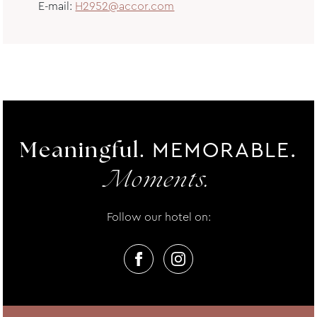
E-mail:
H2952@accor.com
MEMORABLE.
Meaningful.
Moments.
Follow our hotel on: