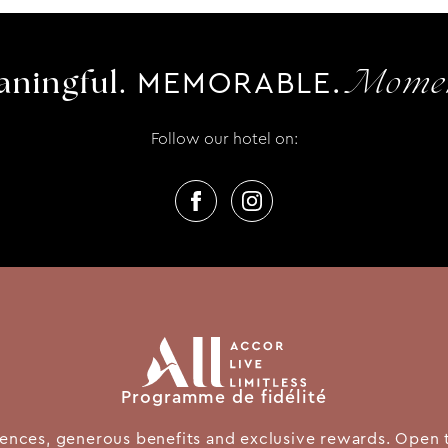
MEMORABLE.
ningful.
Momen
Follow our hotel on:
Programme de fidélité
nces, generous benefits and exclusive rewards. Open 