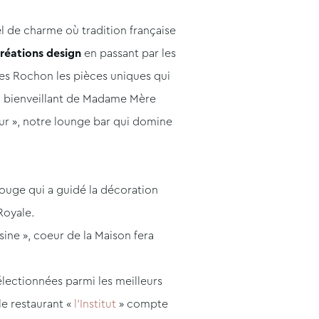
el de charme où tradition française
réations design
en passant par les
ves Rochon les pièces uniques qui
rd bienveillant de Madame Mère
ur », notre lounge bar qui domine
 rouge qui a guidé la décoration
Royale.
sine », coeur de la Maison fera
électionnées parmi les meilleurs
le restaurant «
l’Institut
» compte