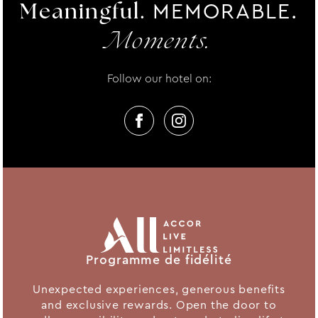
MEMORABLE.
Meaningful.
Moments.
Follow our hotel on:
Programme de fidélité
Unexpected experiences, generous benefits
and exclusive rewards. Open the door to